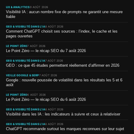
UX & ANALYTICS
9 AOÛT 2026
Visibilité IA : aucun nombre fixe de prompts ne garantit une mesure
fiable
GEO & VISIBILITÉ DANS L’IA
8 AOÛT 2026
Comment ChatGPT choisit ses sources : l’index, le cache et les
pages ouvertes
LE POINT ZÉRO
7 AOÛT 2026
Le Point Zéro — le récap SEO du 7 août 2026
GEO & VISIBILITÉ DANS L’IA
7 AOÛT 2026
GEO : ce que 45 études permettent réellement d’affirmer en 2026
VEILLE GOOGLE & SERP
7 AOÛT 2026
Google : nouvelle poussée de volatilité dans les résultats les 5 et 6
août
LE POINT ZÉRO
6 AOÛT 2026
Le Point Zéro — le récap SEO du 6 août 2026
GEO & VISIBILITÉ DANS L’IA
6 AOÛT 2026
Visibilité dans les IA : les indicateurs à suivre et ceux à relativiser
GEO & VISIBILITÉ DANS L’IA
6 AOÛT 2026
ChatGPT recommande surtout les marques reconnues sur leur sujet