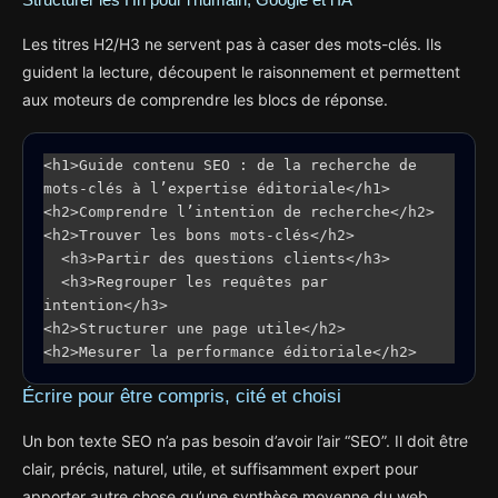
Structurer les Hn pour l’humain, Google et l’IA
Les titres H2/H3 ne servent pas à caser des mots-clés. Ils
guident la lecture, découpent le raisonnement et permettent
aux moteurs de comprendre les blocs de réponse.
<h1>Guide contenu SEO : de la recherche de 
mots-clés à l’expertise éditoriale</h1>

<h2>Comprendre l’intention de recherche</h2>

<h2>Trouver les bons mots-clés</h2>

  <h3>Partir des questions clients</h3>

  <h3>Regrouper les requêtes par 
intention</h3>

<h2>Structurer une page utile</h2>

<h2>Mesurer la performance éditoriale</h2>
Écrire pour être compris, cité et choisi
Un bon texte SEO n’a pas besoin d’avoir l’air “SEO”. Il doit être
clair, précis, naturel, utile, et suffisamment expert pour
apporter autre chose qu’une synthèse moyenne du web.