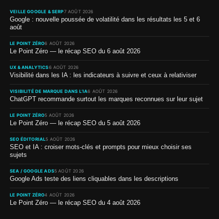
VEILLE GOOGLE & SERP
7 AOÛT 2026
Google : nouvelle poussée de volatilité dans les résultats les 5 et 6
août
LE POINT ZÉRO
6 AOÛT 2026
Le Point Zéro — le récap SEO du 6 août 2026
UX & ANALYTICS
6 AOÛT 2026
Visibilité dans les IA : les indicateurs à suivre et ceux à relativiser
VISIBILITÉ DE MARQUE DANS L’IA
6 AOÛT 2026
ChatGPT recommande surtout les marques reconnues sur leur sujet
LE POINT ZÉRO
5 AOÛT 2026
Le Point Zéro — le récap SEO du 5 août 2026
SEO ÉDITORIAL
5 AOÛT 2026
SEO et IA : croiser mots-clés et prompts pour mieux choisir ses
sujets
SEA / GOOGLE ADS
5 AOÛT 2026
Google Ads teste des liens cliquables dans les descriptions
LE POINT ZÉRO
4 AOÛT 2026
Le Point Zéro — le récap SEO du 4 août 2026