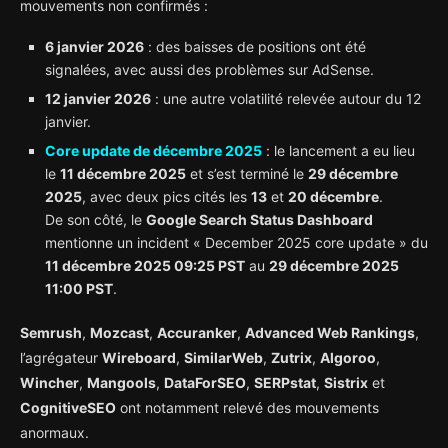
mouvements non confirmés :
6 janvier 2026
: des baisses de positions ont été
signalées, avec aussi des problèmes sur AdSense.
12 janvier 2026
: une autre volatilité relevée autour du 12
janvier.
Core update de décembre 2025
: le lancement a eu lieu
le
11 décembre 2025
et s’est terminé le
29 décembre
2025
, avec deux pics cités les
13
et
20 décembre
.
De son côté, le
Google Search Status Dashboard
mentionne un incident « December 2025 core update » du
11 décembre 2025 09:25 PST
au
29 décembre 2025
11:00 PST
.
Semrush
,
Mozcast
,
Accuranker
,
Advanced Web Rankings
,
l’agrégateur
Wireboard
,
SimilarWeb
,
Zutrix
,
Algoroo
,
Wincher
,
Mangools
,
DataForSEO
,
SERPstat
,
Sistrix
et
CognitiveSEO
ont notamment relevé des mouvements
anormaux.