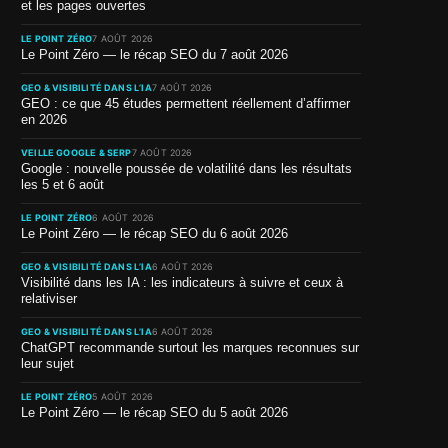
et les pages ouvertes
LE POINT ZÉRO
7 AOÛT 2026
Le Point Zéro — le récap SEO du 7 août 2026
GEO & VISIBILITÉ DANS L’IA
7 AOÛT 2026
GEO : ce que 45 études permettent réellement d’affirmer
en 2026
VEILLE GOOGLE & SERP
7 AOÛT 2026
Google : nouvelle poussée de volatilité dans les résultats
les 5 et 6 août
LE POINT ZÉRO
6 AOÛT 2026
Le Point Zéro — le récap SEO du 6 août 2026
GEO & VISIBILITÉ DANS L’IA
6 AOÛT 2026
Visibilité dans les IA : les indicateurs à suivre et ceux à
relativiser
GEO & VISIBILITÉ DANS L’IA
6 AOÛT 2026
ChatGPT recommande surtout les marques reconnues sur
leur sujet
LE POINT ZÉRO
5 AOÛT 2026
Le Point Zéro — le récap SEO du 5 août 2026