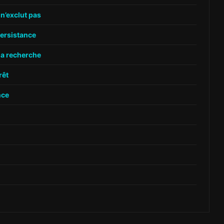
 n’exclut pas
persistance
la recherche
rêt
nce