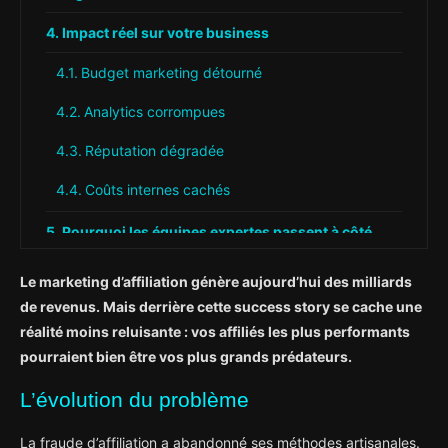
Impact réel sur votre business
Budget marketing détourné
Analytics corrompues
Réputation dégradée
Coûts internes cachés
Pourquoi les équipes expertes passent à côté
Solution : monitoring automatisé
Le marketing d’affiliation génère aujourd’hui des milliards
de revenus. Mais derrière cette success story se cache une
Recommandations pratiques
réalité moins reluisante : vos affiliés les plus performants
pourraient bien être vos plus grands prédateurs.
L’évolution du problème
La fraude d’affiliation a abandonné ses méthodes artisanales.