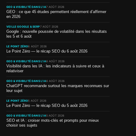
GEO & VISIBILITÉ DANS L’IA
7 AOÛT 2026
GEO : ce que 45 études permettent réellement d’affirmer
en 2026
VEILLE GOOGLE & SERP
7 AOÛT 2026
Google : nouvelle poussée de volatilité dans les résultats
les 5 et 6 août
LE POINT ZÉRO
6 AOÛT 2026
Le Point Zéro — le récap SEO du 6 août 2026
GEO & VISIBILITÉ DANS L’IA
6 AOÛT 2026
Visibilité dans les IA : les indicateurs à suivre et ceux à
relativiser
GEO & VISIBILITÉ DANS L’IA
6 AOÛT 2026
ChatGPT recommande surtout les marques reconnues sur
leur sujet
LE POINT ZÉRO
5 AOÛT 2026
Le Point Zéro — le récap SEO du 5 août 2026
GEO & VISIBILITÉ DANS L’IA
5 AOÛT 2026
SEO et IA : croiser mots-clés et prompts pour mieux
choisir ses sujets