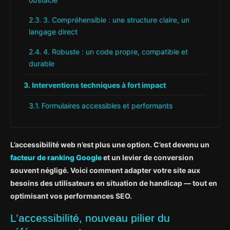
3. Compréhensible : une structure claire, un
langage direct
4. Robuste : un code propre, compatible et
durable
Interventions techniques à fort impact
Formulaires accessibles et performants
Navigation et architecture
L’accessibilité web n’est plus une option. C’est devenu un
Gestion des erreurs
facteur de ranking Google
et un levier de conversion
Des gains concrets et mesurables
souvent négligé. Voici comment adapter votre site aux
besoins des utilisateurs en situation de handicap — tout en
Core Web Vitals améliorés
optimisant vos performances SEO.
Cas concrets de réussite
L’accessibilité, nouveau pilier du
L’aspect légal : vers une généralisation de