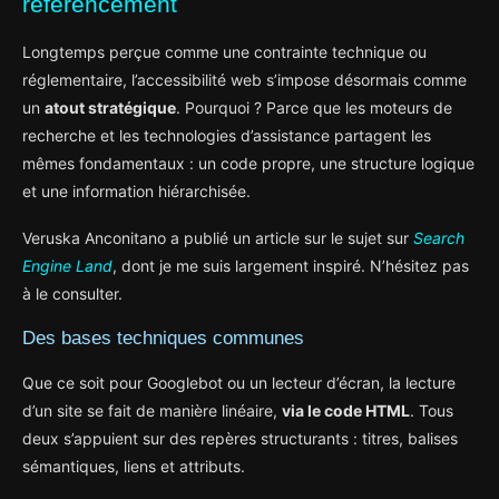
référencement
l’obligation
Longtemps perçue comme une contrainte technique ou
Un avantage concurrentiel sous-estimé
réglementaire, l’accessibilité web s’impose désormais comme
un
atout stratégique
. Pourquoi ? Parce que les moteurs de
Par où commencer : un plan en 3 étapes
recherche et les technologies d’assistance partagent les
Audit rapide (1 jour)
mêmes fondamentaux : un code propre, une structure logique
et une information hiérarchisée.
Corrections prioritaires (1 semaine)
Veruska Anconitano a publié un article sur le sujet sur
Search
Intégration durable (1 mois)
Engine Land
, dont je me suis largement inspiré. N’hésitez pas
à le consulter.
Des bases techniques communes
Que ce soit pour Googlebot ou un lecteur d’écran, la lecture
d’un site se fait de manière linéaire,
via le code HTML
. Tous
deux s’appuient sur des repères structurants : titres, balises
sémantiques, liens et attributs.