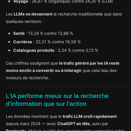
Voyage
: 28,97 % (organique) contre 24,25 % (LLM).
Les
LLMs ne devancent
la recherche traditionnelle que dans
quelques secteurs :
Santé
: 13,24 % contre 12,88 %
Carrières
: 22,31 % contre 16,58 %
Catalogues produits
: 2,34 % contre 2,13 %
Ces chiffres soulignent que
le trafic généré par les IA reste
moins enclin à convertir ou à interagir
que celui issu des
moteurs de recherche.
L’IA performe mieux sur la recherche
d’information que sur l’action
Les données montrent que le
trafic LLM croît rapidement
depuis mars 2024 — avec
ChatGPT en tête
, suivi par
Perplexity
. Mais la qualité des sessions reste contrastée selon