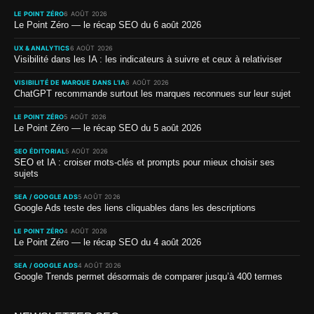
LE POINT ZÉRO
6 AOÛT 2026
Le Point Zéro — le récap SEO du 6 août 2026
UX & ANALYTICS
6 AOÛT 2026
Visibilité dans les IA : les indicateurs à suivre et ceux à relativiser
VISIBILITÉ DE MARQUE DANS L’IA
6 AOÛT 2026
ChatGPT recommande surtout les marques reconnues sur leur sujet
LE POINT ZÉRO
5 AOÛT 2026
Le Point Zéro — le récap SEO du 5 août 2026
SEO ÉDITORIAL
5 AOÛT 2026
SEO et IA : croiser mots-clés et prompts pour mieux choisir ses
sujets
SEA / GOOGLE ADS
5 AOÛT 2026
Google Ads teste des liens cliquables dans les descriptions
LE POINT ZÉRO
4 AOÛT 2026
Le Point Zéro — le récap SEO du 4 août 2026
SEA / GOOGLE ADS
4 AOÛT 2026
Google Trends permet désormais de comparer jusqu’à 400 termes