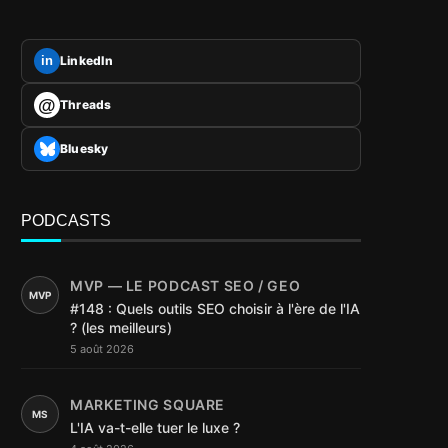
LinkedIn
in
@
Threads
Bluesky
PODCASTS
MVP — LE PODCAST SEO / GEO
MVP
#148 : Quels outils SEO choisir à l'ère de l'IA
? (les meilleurs)
5 août 2026
MARKETING SQUARE
MS
L'IA va-t-elle tuer le luxe ?