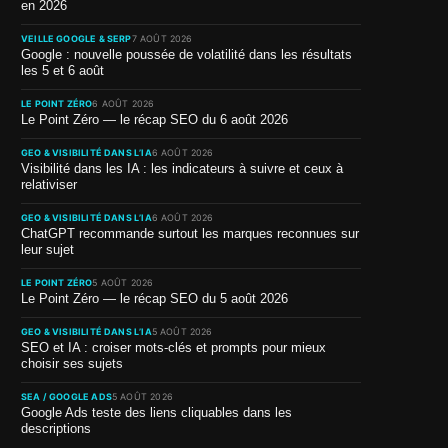
en 2026
VEILLE GOOGLE & SERP
7 AOÛT 2026
Google : nouvelle poussée de volatilité dans les résultats
les 5 et 6 août
LE POINT ZÉRO
6 AOÛT 2026
Le Point Zéro — le récap SEO du 6 août 2026
GEO & VISIBILITÉ DANS L’IA
6 AOÛT 2026
Visibilité dans les IA : les indicateurs à suivre et ceux à
relativiser
GEO & VISIBILITÉ DANS L’IA
6 AOÛT 2026
ChatGPT recommande surtout les marques reconnues sur
leur sujet
LE POINT ZÉRO
5 AOÛT 2026
Le Point Zéro — le récap SEO du 5 août 2026
GEO & VISIBILITÉ DANS L’IA
5 AOÛT 2026
SEO et IA : croiser mots-clés et prompts pour mieux
choisir ses sujets
SEA / GOOGLE ADS
5 AOÛT 2026
Google Ads teste des liens cliquables dans les
descriptions