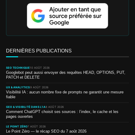
DERNIÈRES PUBLICATIONS
SEO TECHNIQUE
10 AOÛT 2026
Googlebot peut aussi envoyer des requêtes HEAD, OPTIONS, PUT,
PATCH et DELETE
UX & ANALYTICS
9 AOÛT 2026
Visibilité IA : aucun nombre fixe de prompts ne garantit une mesure
fiable
GEO & VISIBILITÉ DANS L’IA
8 AOÛT 2026
Comment ChatGPT choisit ses sources : l’index, le cache et les
pages ouvertes
LE POINT ZÉRO
7 AOÛT 2026
Le Point Zéro — le récap SEO du 7 août 2026