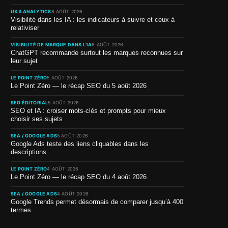
UX & ANALYTICS
6 AOÛT 2026
Visibilité dans les IA : les indicateurs à suivre et ceux à
relativiser
VISIBILITÉ DE MARQUE DANS L’IA
6 AOÛT 2026
ChatGPT recommande surtout les marques reconnues sur
leur sujet
LE POINT ZÉRO
5 AOÛT 2026
Le Point Zéro — le récap SEO du 5 août 2026
SEO ÉDITORIAL
5 AOÛT 2026
SEO et IA : croiser mots-clés et prompts pour mieux
choisir ses sujets
SEA / GOOGLE ADS
5 AOÛT 2026
Google Ads teste des liens cliquables dans les
descriptions
LE POINT ZÉRO
4 AOÛT 2026
Le Point Zéro — le récap SEO du 4 août 2026
SEA / GOOGLE ADS
4 AOÛT 2026
Google Trends permet désormais de comparer jusqu’à 400
termes