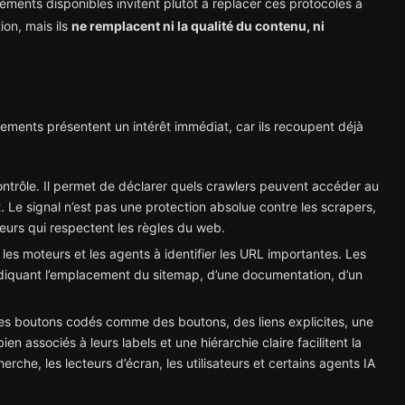
éments disponibles invitent plutôt à replacer ces protocoles à
tion, mais ils
ne remplacent ni la qualité du contenu, ni
tements présentent un intérêt immédiat, car ils recoupent déjà
ontrôle. Il permet de déclarer quels crawlers peuvent accéder au
t. Le signal n’est pas une protection absolue contre les scrapers,
teurs qui respectent les règles du web.
 les moteurs et les agents à identifier les URL importantes. Les
diquant l’emplacement du sitemap, d’une documentation, d’un
Des boutons codés comme des boutons, des liens explicites, une
n associés à leurs labels et une hiérarchie claire facilitent la
erche, les lecteurs d’écran, les utilisateurs et certains agents IA