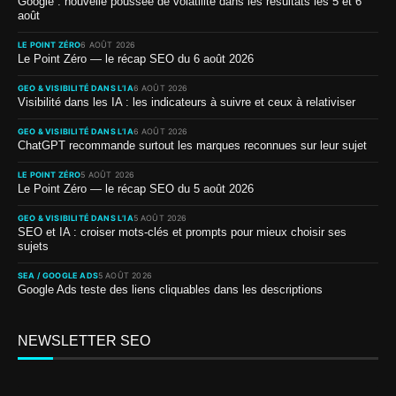
Google : nouvelle poussée de volatilité dans les résultats les 5 et 6
août
LE POINT ZÉRO
6 AOÛT 2026
Le Point Zéro — le récap SEO du 6 août 2026
GEO & VISIBILITÉ DANS L’IA
6 AOÛT 2026
Visibilité dans les IA : les indicateurs à suivre et ceux à relativiser
GEO & VISIBILITÉ DANS L’IA
6 AOÛT 2026
ChatGPT recommande surtout les marques reconnues sur leur sujet
LE POINT ZÉRO
5 AOÛT 2026
Le Point Zéro — le récap SEO du 5 août 2026
GEO & VISIBILITÉ DANS L’IA
5 AOÛT 2026
SEO et IA : croiser mots-clés et prompts pour mieux choisir ses
sujets
SEA / GOOGLE ADS
5 AOÛT 2026
Google Ads teste des liens cliquables dans les descriptions
NEWSLETTER SEO