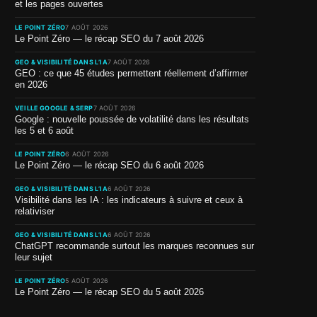
et les pages ouvertes
LE POINT ZÉRO
7 AOÛT 2026
Le Point Zéro — le récap SEO du 7 août 2026
GEO & VISIBILITÉ DANS L’IA
7 AOÛT 2026
GEO : ce que 45 études permettent réellement d’affirmer
en 2026
VEILLE GOOGLE & SERP
7 AOÛT 2026
Google : nouvelle poussée de volatilité dans les résultats
les 5 et 6 août
LE POINT ZÉRO
6 AOÛT 2026
Le Point Zéro — le récap SEO du 6 août 2026
GEO & VISIBILITÉ DANS L’IA
6 AOÛT 2026
Visibilité dans les IA : les indicateurs à suivre et ceux à
relativiser
GEO & VISIBILITÉ DANS L’IA
6 AOÛT 2026
ChatGPT recommande surtout les marques reconnues sur
leur sujet
LE POINT ZÉRO
5 AOÛT 2026
Le Point Zéro — le récap SEO du 5 août 2026