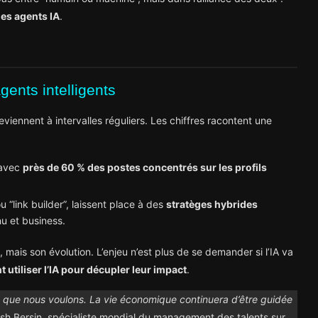
es agents IA
.
gents intelligents
iennent à intervalles réguliers. Les chiffres racontent une
 avec
près de 60 % des postes concentrés sur les profils
 “link builder”, laissent place à des
stratèges hybrides
u et business.
 mais son évolution. L’enjeu n’est plus de se demander si l’IA va
utiliser l’IA pour décupler leur impact
.
ce que nous voulons. La vie économique continuera d’être guidée
osh Bersin, spécialiste mondial du management des talents sur