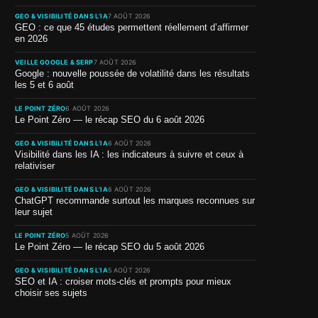
GEO & VISIBILITÉ DANS L’IA
7 AOÛT 2026
GEO : ce que 45 études permettent réellement d’affirmer
en 2026
VEILLE GOOGLE & SERP
7 AOÛT 2026
Google : nouvelle poussée de volatilité dans les résultats
les 5 et 6 août
LE POINT ZÉRO
6 AOÛT 2026
Le Point Zéro — le récap SEO du 6 août 2026
GEO & VISIBILITÉ DANS L’IA
6 AOÛT 2026
Visibilité dans les IA : les indicateurs à suivre et ceux à
relativiser
GEO & VISIBILITÉ DANS L’IA
6 AOÛT 2026
ChatGPT recommande surtout les marques reconnues sur
leur sujet
LE POINT ZÉRO
5 AOÛT 2026
Le Point Zéro — le récap SEO du 5 août 2026
GEO & VISIBILITÉ DANS L’IA
5 AOÛT 2026
SEO et IA : croiser mots-clés et prompts pour mieux
choisir ses sujets