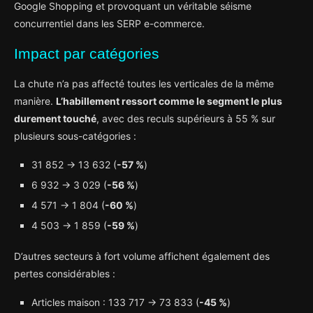
Google Shopping et provoquant un véritable séisme
concurrentiel dans les SERP e-commerce.
Impact par catégories
La chute n’a pas affecté toutes les verticales de la même
manière.
L’habillement ressort comme le segment le plus
durement touché
, avec des reculs supérieurs à 55 % sur
plusieurs sous-catégories :
31 852 → 13 632 (
-57 %
)
6 932 → 3 029 (
-56 %
)
4 571 → 1 804 (
-60 %
)
4 503 → 1 859 (
-59 %
)
D’autres secteurs à fort volume affichent également des
pertes considérables :
Articles maison : 133 717 → 73 833 (
-45 %
)